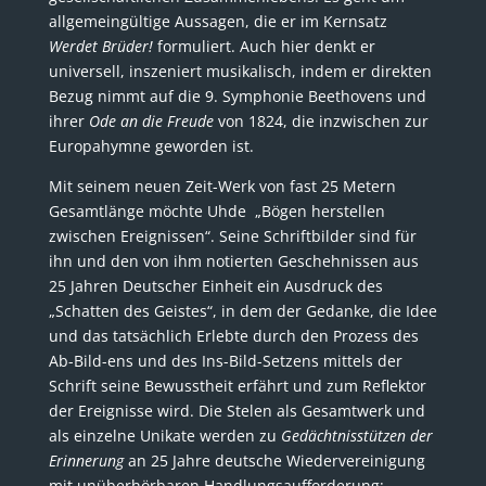
allgemeingültige Aussagen, die er im Kernsatz
Werdet Brüder!
formuliert. Auch hier denkt er
universell, inszeniert musikalisch, indem er direkten
Bezug nimmt auf die 9. Symphonie Beethovens und
ihrer
Ode an die Freude
von 1824, die inzwischen zur
Europahymne geworden ist.
Mit seinem neuen Zeit-Werk von fast 25 Metern
Gesamtlänge möchte Uhde „Bögen herstellen
zwischen Ereignissen“. Seine Schriftbilder sind für
ihn und den von ihm notierten Geschehnissen aus
25 Jahren Deutscher Einheit ein Ausdruck des
„Schatten des Geistes“, in dem der Gedanke, die Idee
und das tatsächlich Erlebte durch den Prozess des
Ab-Bild-ens und des Ins-Bild-Setzens mittels der
Schrift seine Bewusstheit erfährt und zum Reflektor
der Ereignisse wird. Die Stelen als Gesamtwerk und
als einzelne Unikate werden zu
Gedächtnisstützen der
Erinnerung
an 25 Jahre deutsche Wiedervereinigung
mit unüberhörbaren Handlungsaufforderung: