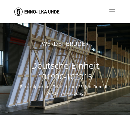
WERDET BRÜDER
Deutsche Einheit
101990-102015
Ein skulpturales Zeitbild zum 25. Jubiläum der
Wiedervereinigung