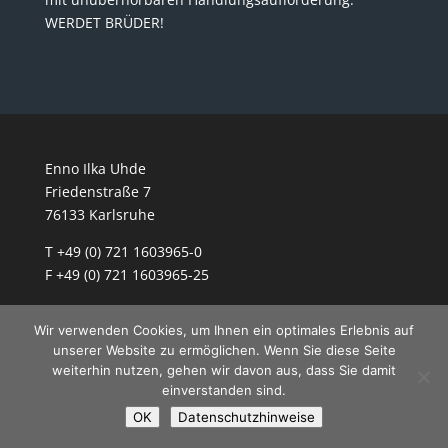
WERDET BRÜDER!
Enno Ilka Uhde
Friedenstraße 7
76133 Karlsruhe
T +49 (0) 721 1603965-0
F +49 (0) 721 1603965-25
Wir verwenden Cookies, um Ihnen ein optimales Erlebnis auf
unserer Website zu ermöglichen. Wenn Sie diese Seite
weiterhin nutzen, gehen wir davon aus, dass Sie damit
www.enno-uhde.de
einverstanden sind.
www.industrialtheater.de
OK
Datenschutzhinweise